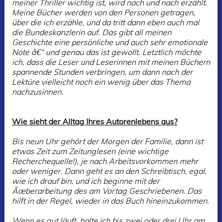
meiner Thriller wichtig ist, wird nach und nach erzählt.
Meine Bücher werden von den Personen getragen,
über die ich erzähle, und da tritt dann eben auch mal
die Bundeskanzlerin auf. Das gibt all meinen
Geschichte eine persönliche und auch sehr emotionale
Note â€“ und genau das ist gewollt. Letztlich möchte
ich, dass die Leser und Leserinnen mit meinen Büchern
spannende Stunden verbringen, um dann nach der
Lektüre vielleicht noch ein wenig über das Thema
nachzusinnen.
Wie sieht der Alltag Ihres Autorenlebens aus?
Bis neun Uhr gehört der Morgen der Familie, dann ist
etwas Zeit zum Zeitunglesen (eine wichtige
Recherchequelle!), je nach Arbeitsvorkommen mehr
oder weniger. Dann geht es an den Schreibtisch, egal,
wie ich drauf bin, und ich beginne mit der
Ãœberarbeitung des am Vortag Geschriebenen. Das
hilft in der Regel, wieder in das Buch hineinzukommen.
Wenn es gut läuft, halte ich bis zwei oder drei Uhr am